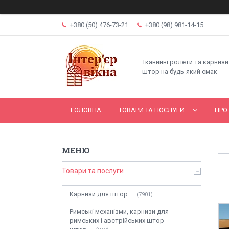
+380 (50) 476-73-21
+380 (98) 981-14-15
Тканинні ролети та карнизи
штор на будь-який смак
ГОЛОВНА
ТОВАРИ ТА ПОСЛУГИ
ПРО
Товари та послуги
Карнизи для штор
7901
Римські механізми, карнизи для
римських і австрійських штор