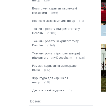
штор
240
Електричні карнизи та римські
механізми
1040
Японські механізми для штор
16
Тканинні ролети відкритого типу
Decolux
10897
Тканинні ролети закритого типу
Decolux
1766
Тканинні ролети (рулонні штори)
відкритого типу Decosharm
14231
Римські карнизи на мансардне
вікно
207
Фурнітура для карнизів і
штор
148
Декоративні подушки
1
Про нас