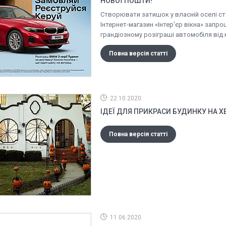
НОВОЇ ПОШТИ!
Створювати затишок у власній оселі ста
Інтернет-магазин «Інтер'єр вікна» запро
грандіозному розіграші автомобіля від
Повна версія статті
22.10.2020
ІДЕЇ ДЛЯ ПРИКРАСИ БУДИНКУ НА Х
Повна версія статті
11.06.2020