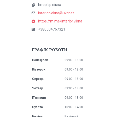
Інтер'єр вікна
interior-okna@ukr.net
https://m.me/interior.vikna
+380504767321
ГРАФІК РОБОТИ
Понеділок
09:00
18:00
Вівторок
09:00
18:00
Середа
09:00
18:00
Четвер
09:00
18:00
Пʼятниця
09:00
18:00
Субота
10:00
14:00
Неділя
Вихідний