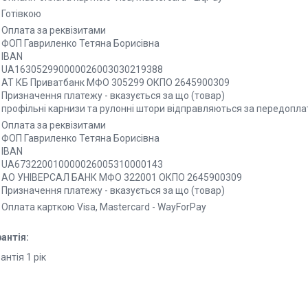
Готівкою
Оплата за реквізитами
ФОП Гавриленко Тетяна Борисівна

IBAN 

UA163052990000026003030219388

АТ КБ Приватбанк МФО 305299 ОКПО 2645900309

Призначення платежу - вказується за що (товар)

профільні карнизи та рулонні штори відправляються за передопла
Оплата за реквізитами
ФОП Гавриленко Тетяна Борисівна

IBAN 

UA673220010000026005310000143

АО УНІВЕРСАЛ БАНК МФО 322001 ОКПО 2645900309

Призначення платежу - вказується за що (товар)
Оплата карткою Visa, Mastercard - WayForPay
антія:
антія 1 рік