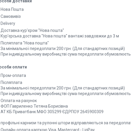
особи доставки
Нова Пошта
Самовивіз
Delivery
Доставка кур'єром "Нова пошта"
Кур'єрська доставка "Нова пошта" вантажі завдовжки до 3 м
Післяплата "Нова пошта"
За мінімальної передоплати 200 грн. (Для стандартних позицій)

При індивідуальному виробництві сума передоплати обумовлюєть
особи оплати
Пром-оплата
Післяплата
За мінімальної передоплати 200 грн. (Для стандартних позицій)

При індивідуальному виробництві сума передоплати обумовлюєть
Оплата на рахунок
ФОП Гавриленко Тетяна Борисівна 

АТ КБ Приватбанк МФО 305299 ЄДРПОУ 2645900309

профільні карнизи та рулонні штори відправляються за передопла
Онлайн-оплата карткою Visa, Mastercard - LiqPay