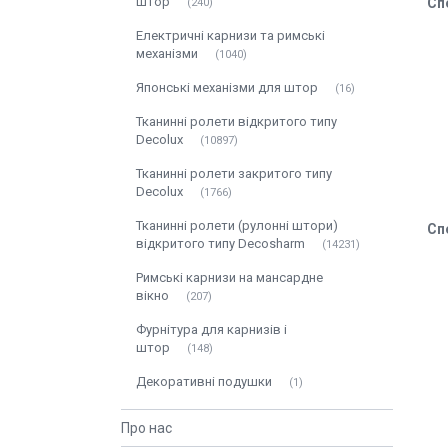
штор
Сп
240
Електричні карнизи та римські
механізми
1040
Японські механізми для штор
16
Тканинні ролети відкритого типу
Decolux
10897
Тканинні ролети закритого типу
Decolux
1766
Тканинні ролети (рулонні штори)
Сп
відкритого типу Decosharm
14231
Римські карнизи на мансардне
вікно
207
Фурнітура для карнизів і
штор
148
Декоративні подушки
1
Про нас