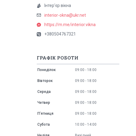
Інтер'єр вікна
interior-okna@ukr.net
https://m.me/interior.vikna
+380504767321
ГРАФІК РОБОТИ
Понеділок
09:00
18:00
Вівторок
09:00
18:00
Середа
09:00
18:00
Четвер
09:00
18:00
Пʼятниця
09:00
18:00
Субота
10:00
14:00
Неділя
Вихідний