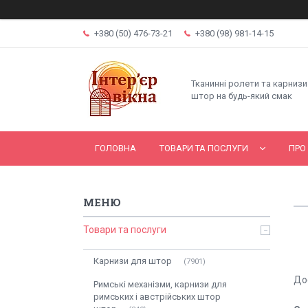
+380 (50) 476-73-21
+380 (98) 981-14-15
Тканинні ролети та карнизи
штор на будь-який смак
ГОЛОВНА
ТОВАРИ ТА ПОСЛУГИ
ПРО
Товари та послуги
Карнизи для штор
7901
До
Римські механізми, карнизи для
римських і австрійських штор