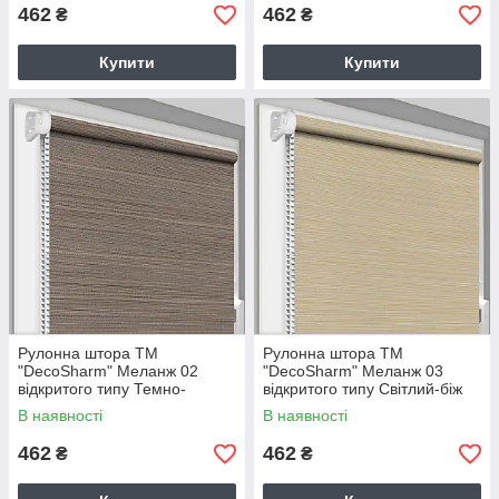
462
462
₴
₴
Купити
Купити
Рулонна штора ТМ
Рулонна штора ТМ
"DecoSharm" Меланж 02
"DecoSharm" Меланж 03
відкритого типу Темно-
відкритого типу Світлий-біж
коричневий
В наявності
В наявності
462
462
₴
₴