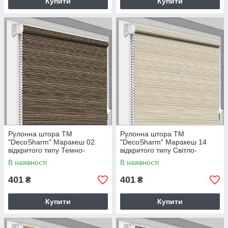
Купити
Купити
Рулонна штора ТМ
Рулонна штора ТМ
"DecoSharm" Маракеш 02
"DecoSharm" Маракеш 14
відкритого типу Темно-
відкритого типу Світло-
коричневий
бежевий
В наявності
В наявності
401
401
₴
₴
Купити
Купити