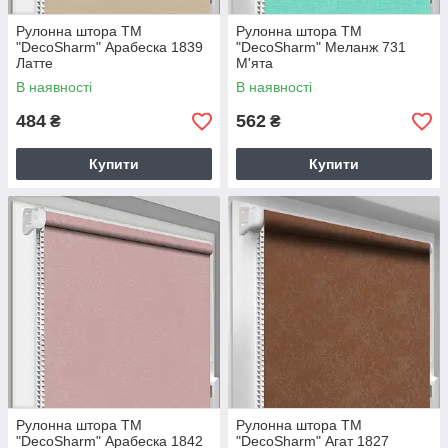
Рулонна штора TM
Рулонна штора TM
"DecoSharm" Арабеска 1839
"DecoSharm" Меланж 731
Латте
М'ята
В наявності
В наявності
484
562
₴
₴
Купити
Купити
Рулонна штора TM
Рулонна штора TM
"DecoSharm" Арабеска 1842
"DecoSharm" Агат 1827