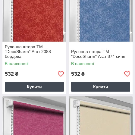
Рулонна штора TM
"DecoSharm" Агат 2088
Рулонна штора TM
бордова
"DecoSharm" Агат 874 синя
В наявності
В наявності
532
532
₴
₴
Купити
Купити