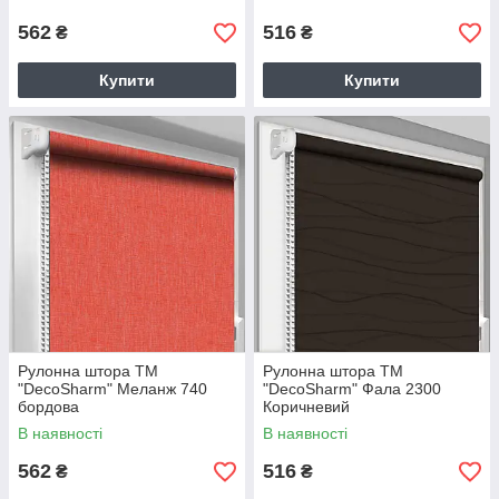
562
516
₴
₴
Купити
Купити
Рулонна штора TM
Рулонна штора TM
"DecoSharm" Меланж 740
"DecoSharm" Фала 2300
бордова
Коричневий
В наявності
В наявності
562
516
₴
₴