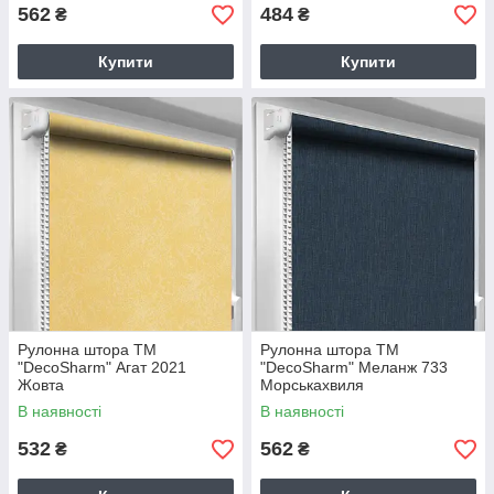
562
484
₴
₴
Купити
Купити
Рулонна штора TM
Рулонна штора TM
"DecoSharm" Агат 2021
"DecoSharm" Меланж 733
Жовта
Морськахвиля
В наявності
В наявності
532
562
₴
₴