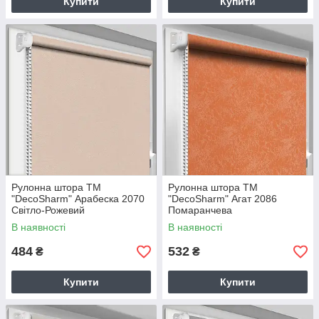
Купити
Купити
Рулонна штора TM
Рулонна штора TM
"DecoSharm" Арабеска 2070
"DecoSharm" Агат 2086
Світло-Рожевий
Помаранчева
В наявності
В наявності
484
532
₴
₴
Купити
Купити