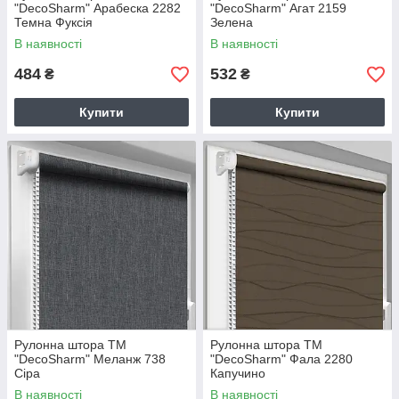
"DecoSharm" Арабеска 2282
"DecoSharm" Агат 2159
Темна Фуксія
Зелена
В наявності
В наявності
484
532
₴
₴
Купити
Купити
Рулонна штора TM
Рулонна штора TM
"DecoSharm" Меланж 738
"DecoSharm" Фала 2280
Сіра
Капучино
В наявності
В наявності