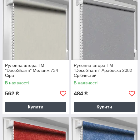
Рулонна штора TM
Рулонна штора TM
"DecoSharm" Меланж 734
"DecoSharm" Арабеска 2082
Сіра
Сріблястий
В наявності
В наявності
562
484
₴
₴
Купити
Купити