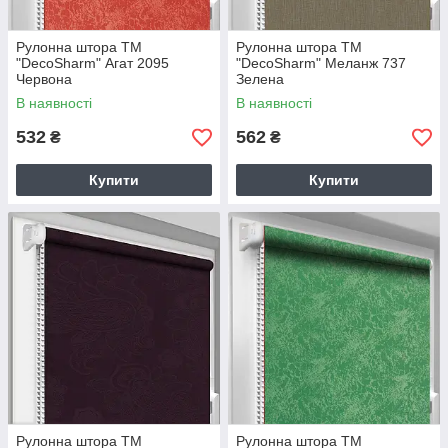
Рулонна штора TM
Рулонна штора TM
"DecoSharm" Агат 2095
"DecoSharm" Меланж 737
Червона
Зелена
В наявності
В наявності
532
562
₴
₴
Купити
Купити
Рулонна штора TM
Рулонна штора TM