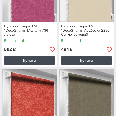
Рулонна штора TM
Рулонна штора TM
"DecoSharm" Меланж 736
"DecoSharm" Арабеска 2236
Лілова
Світло-Бежевий
В наявності
В наявності
562
484
₴
₴
Купити
Купити