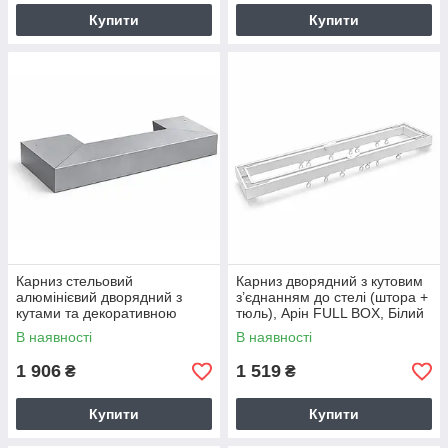
Купити
Купити
Карниз стельовий
Карниз дворядний з кутовим
алюмінієвий дворядний з
з’єднанням до стелі (штора +
кутами та декоративною
тюль), Арін FULL BOX, Білий
фасадною планкою Arlinia
В наявності
В наявності
Сірий
1 906
1 519
₴
₴
Купити
Купити