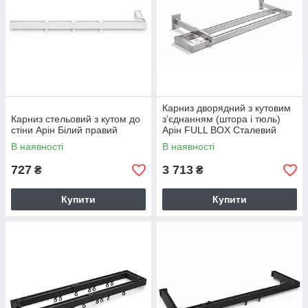
Карниз дворядний з кутовим
Карниз стельовий з кутом до
з’єднанням (штора і тюль)
стіни Арін Білий правий
Арін FULL BOX Сталевий
сірий
В наявності
В наявності
727
3 713
₴
₴
Купити
Купити