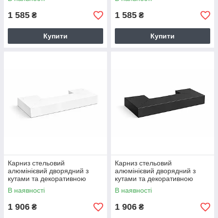
Сталевий
1 585
1 585
₴
₴
Купити
Купити
Карниз стельовий
Карниз стельовий
алюмінієвий дворядний з
алюмінієвий дворядний з
кутами та декоративною
кутами та декоративною
фасадною планкою Arlinia
фасадною планкою Arlinia
В наявності
В наявності
Білий
Чорний
1 906
1 906
₴
₴