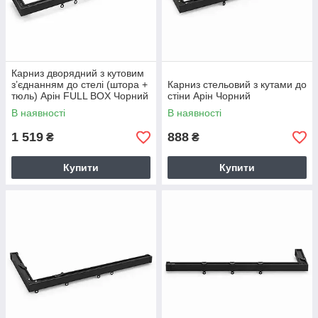
Карниз дворядний з кутовим
з’єднанням до стелі (штора +
Карниз стельовий з кутами до
тюль) Арін FULL BOX Чорний
стіни Арін Чорний
В наявності
В наявності
1 519
888
₴
₴
Купити
Купити