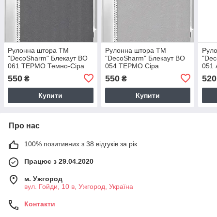
Рулонна штора TM
Рулонна штора TM
Рул
"DecoSharm" Блекаут ВО
"DecoSharm" Блекаут ВО
"Dec
061 ТЕРМО Темно-Сіра
054 ТЕРМО Сіра
051 
550
550
520
₴
₴
Купити
Купити
Про нас
100% позитивних з 38 відгуків за рік
Працює з 29.04.2020
м. Ужгород
вул. Гойди, 10 в, Ужгород, Україна
Контакти