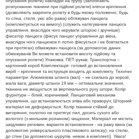
опускання ролети) накладки на трубу (запобігають
розпусканню тканини при підйомі ролети) кліпси кріплення
(дозволяють закріпити ролету в будь-якому положенні, будь
то стіна, стеля, укіс або рама) обтяжувач ланцюга
(комплектується на вимогу) (служить натягувачем ланцюга
управління, внаслідок чого керувати шторою і зручніше)
фіксатор ланцюга (фіксує ланцюг управління до вікна,
внаслідок чого ланцюжок п лотно фіксується і не бовтається
при протягах) обмежувач ланцюга (за допомогою даних
обмежувачів Ви можете встановити висоту підйому та
опускання ролети) Упаковка: ПЕТ-рукав; Транспортна –
картонний короб Комплектація: готовий до встановлення
виріб – кріплення та інструкція входять до комплекту. Технічні
параметри: Алюмінієва штанга (вал) – не схильна до корозії,
мала вага; діаметр штанги 19 мм – оптимальне значення,
тканина не зміщується за вертикального руху штори; Колір
фурнітури – білий, коричневий; Ланцюговий механізм
управління, що встановлюється зліва або праворуч; Шторний
матеріал не деформується; Колір тканини стійкий до
вигоряння; полотно не притягує пил, досить сухого або
вологого (з мильним розчином) чищення; Матеріал не містить
шкідливих речовин; варіанти встановлення - на раму вікна (за
допомогою універсального пластикового затиску), на стелю,
до стіни (за допомогою шурупів, немає в комплекті). Увага!