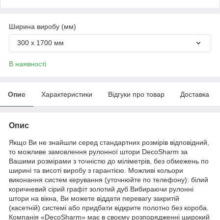
Ширина виробу (мм)
300 х 1700 мм
В наявності
Опис
Характеристики
Відгуки про товар
Доставка
Опис
Якщо Ви не знайшли серед стандартних розмірів відповідний,
то можливе замовлення рулонної штори DecoSharm за
Вашими розмірами з точністю до міліметрів, без обмежень по
ширині та висоті виробу з гарантією. Можливі кольори
виконання систем керування (уточнюйте по телефону): білий
коричневий сірий графіт золотий дуб Вибираючи рулонні
штори на вікна, Ви можете віддати перевагу закритій
(касетній) системі або придбати відкрите полотно без короба.
Компанія «DecoSharm» має в своєму розпорядженні широкий