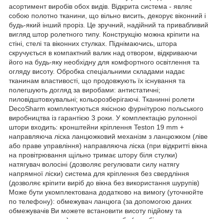
асортимент виробів обох видів. Відкрита система - являє
собою полотно тканини, що вільно висить, декорує віконний і
будь-який інший проріз. Це зручний, надійний та привабливий
вигляд штор ролетного типу. Конструкцію можна кріпити на
стіні, стелі та віконних стулках. Піднімаючись, штора
скручується в компактний валик над отвором, відкриваючи
його на будь-яку необхідну для комфортного освітлення та
огляду висоту. Обробка спеціальними складами надає
тканинам властивості, що продовжують їх існування та
полегшують догляд за виробами: антистатичні;
пиловідштовхувальні; кольорозберігаючі. Тканинні ролети
DecoSharm комплектуються якісною фурнітурою польського
виробництва із гарантією 3 роки. У комплектацію рулонної
штори входить: кронштейни кріплення Teston 19 mm +
направляюча ліска ланцюжковий механізм з ланцюжком (ліве
або праве управління) направляюча ліска (при відкритті вікна
на провітрювання щільно тримає штору біля стулки)
натягувач волосіні (дозволяє регулювати силу натягу
напрямної ліски) система для кріплення без свердління
(дозволяє кріпити виріб до вікна без використання шурупів)
Може бути укомплектована додатково на вимогу (уточнюйте
по телефону): обмежувач ланцюга (за допомогою даних
обмежувачів Ви можете встановити висоту підйому та