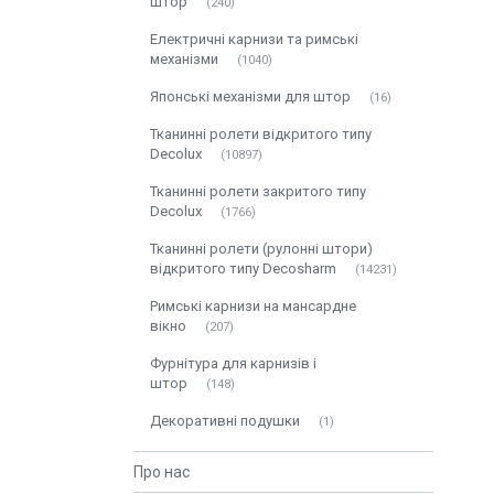
штор
240
Електричні карнизи та римські
механізми
1040
Японські механізми для штор
16
Тканинні ролети відкритого типу
Decolux
10897
Тканинні ролети закритого типу
Decolux
1766
Тканинні ролети (рулонні штори)
відкритого типу Decosharm
14231
Римські карнизи на мансардне
вікно
207
Фурнітура для карнизів і
штор
148
Декоративні подушки
1
Про нас