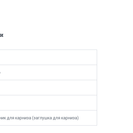
и
o
ник для карниза (заглушка для карниза)