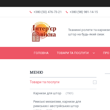
+380 (50) 476-73-21
+380 (98) 981-14-15
Тканинні ролети та карнизи
штор на будь-який смак
ГОЛОВНА
ТОВАРИ ТА ПОСЛУГИ
ПРО
Товари та послуги
Карнизи для штор
7901
Римські механізми, карнизи для
римських і австрійських штор