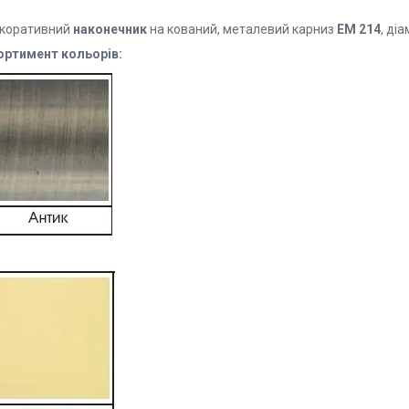
коративний
наконечник
на кований, металевий карниз
EМ 214
, ді
ортимент кольорів: