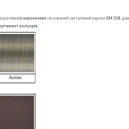
коративний
наконечник
на кований, металевий карниз
EМ 238
, ді
ортимент кольорів: