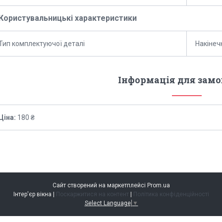
Користувальницькі характеристики
Тип комплектуючої деталі
Накінеч
Інформація для зам
Ціна:
180 ₴
Сайт створений на маркетплейсі
Prom.ua
Інтер'єр вікна |
Поскаржитися на контент
|
Політика конфіденційності
Select Language
▼