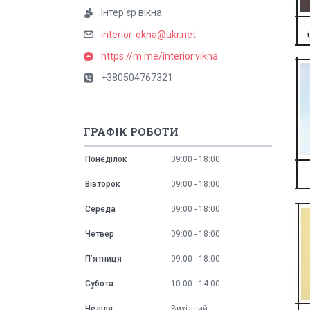
Інтер'єр вікна
interior-okna@ukr.net
https://m.me/interior.vikna
+380504767321
ГРАФІК РОБОТИ
Понеділок
09:00
18:00
Вівторок
09:00
18:00
Середа
09:00
18:00
Четвер
09:00
18:00
Пʼятниця
09:00
18:00
Субота
10:00
14:00
Неділя
Вихідний