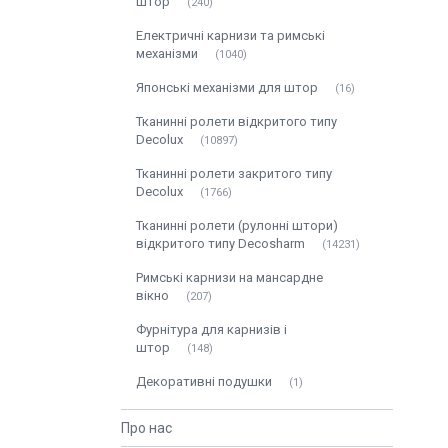
штор
240
Електричні карнизи та римські
механізми
1040
Японські механізми для штор
16
Тканинні ролети відкритого типу
Decolux
10897
Тканинні ролети закритого типу
Decolux
1766
Тканинні ролети (рулонні штори)
відкритого типу Decosharm
14231
Римські карнизи на мансардне
вікно
207
Фурнітура для карнизів і
штор
148
Декоративні подушки
1
Про нас