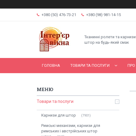
+380 (50) 476-73-21
+380 (98) 981-14-15
Тканинні ролети та карнизи
штор на будь-який смак
ГОЛОВНА
ТОВАРИ ТА ПОСЛУГИ
ПРО
Товари та послуги
Карнизи для штор
7901
Римські механізми, карнизи для
римських і австрійських штор