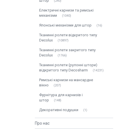
штор
240
Електричні карнизи та римські
механізми
1040
Японські механізми для штор
16
Тканинні ролети відкритого типу
Decolux
10897
Тканинні ролети закритого типу
Decolux
1766
Тканинні ролети (рулонні штори)
відкритого типу Decosharm
14231
Римські карнизи на мансардне
вікно
207
Фурнітура для карнизів і
штор
148
Декоративні подушки
1
Про нас