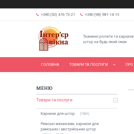
+380 (50) 476-73-21
+380 (98) 981-14-15
Тканинні ролети та карнизи
штор на будь-який смак
ГОЛОВНА
ТОВАРИ ТА ПОСЛУГИ
ПРО
Товари та послуги
Карнизи для штор
7901
Римські механізми, карнизи для
римських і австрійських штор