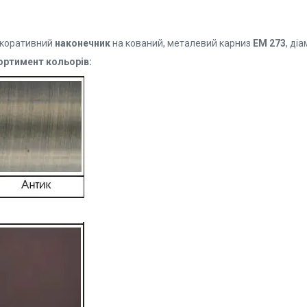
коративний
наконечник
на кований, металевий карниз
EМ 273
, ді
ортимент кольорів: