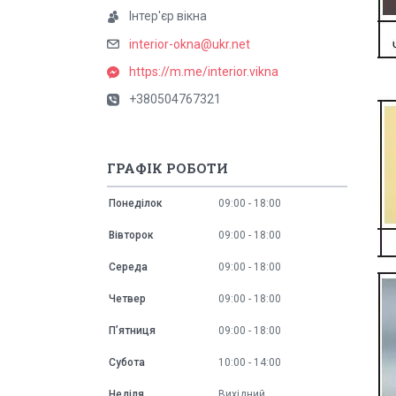
Інтер'єр вікна
interior-okna@ukr.net
https://m.me/interior.vikna
+380504767321
ГРАФІК РОБОТИ
Понеділок
09:00
18:00
Вівторок
09:00
18:00
Середа
09:00
18:00
Четвер
09:00
18:00
Пʼятниця
09:00
18:00
Субота
10:00
14:00
Неділя
Вихідний