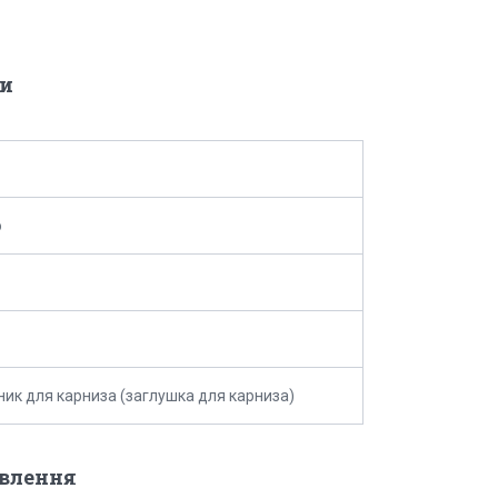
и
o
ник для карниза (заглушка для карниза)
овлення