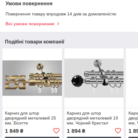
Умови повернення
Повернення товару впродовж 14 днів за домовленістю
Всі умови повернення
Подібні товари компанії
Карниз для штор
Карниз для штор
Карн
дворядний металевий 25
дворядний металевий 19
двор
мм, Бісетте
мм, Чорний Кристал
мм, 
(комплект) Сталь
(ком
1 849
1 894
1 8
₴
₴