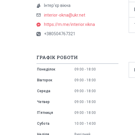
Інтер'єр вікна
interior-okna@ukr.net
https://m.me/interior.vikna
+380504767321
ГРАФІК РОБОТИ
Понеділок
09:00
18:00
Вівторок
09:00
18:00
Середа
09:00
18:00
Четвер
09:00
18:00
Пʼятниця
09:00
18:00
Субота
10:00
14:00
Неділя
Вихідний