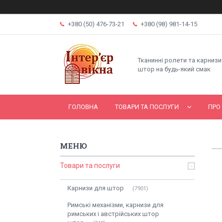
+380 (50) 476-73-21
+380 (98) 981-14-15
Тканинні ролети та карнизи
штор на будь-який смак
ГОЛОВНА
ТОВАРИ ТА ПОСЛУГИ
ПРО
Товари та послуги
Карнизи для штор
7901
Римські механізми, карнизи для
римських і австрійських штор