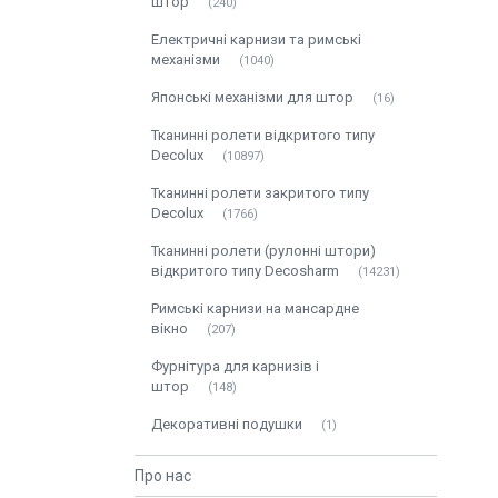
штор
240
Електричні карнизи та римські
механізми
1040
Японські механізми для штор
16
Тканинні ролети відкритого типу
Decolux
10897
Тканинні ролети закритого типу
Decolux
1766
Тканинні ролети (рулонні штори)
відкритого типу Decosharm
14231
Римські карнизи на мансардне
вікно
207
Фурнітура для карнизів і
штор
148
Декоративні подушки
1
Про нас