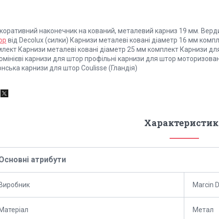
коративний наконечник на кований, металевий карниз 19 мм. Верд
ор
від Decolux (силки) Карнизи металеві ковані діаметр 16 мм комп
млект Карнизи металеві ковані діаметр 25 мм комплект Карнизи д
мінієві карнизи для штор профільні карнизи для штор моторизовані
нська карнизи для штор Coulisse (Гландія)
Характеристик
Основні атрибути
Виробник
Marcin 
Матеріал
Метал