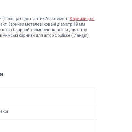
и (Польща) Цвет: антик Асортимент
Карнизи для
лект Карнизи металеві ковані діаметр 19 мм
ля штор Скарлайн комплект карнизи для штор
 Римські карнизи для штор Coulisse (Гландія)
и
Dekor