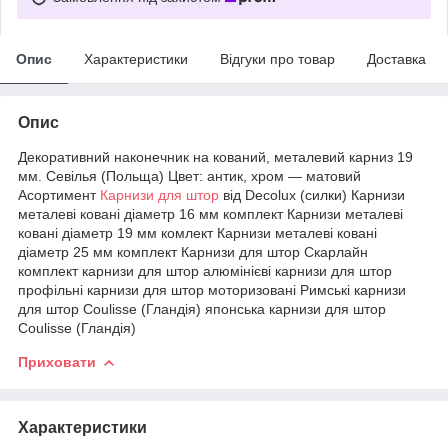
Опис
Характеристики
Відгуки про товар
Доставка
Опис
Декоративний наконечник на кований, металевий карниз 19
мм. Севілья (Польща) Цвет: антик, хром — матовий
Асортимент
Карнизи для штор
від Decolux (силки) Карнизи
металеві ковані діаметр 16 мм комплект Карнизи металеві
ковані діаметр 19 мм комлект Карнизи металеві ковані
діаметр 25 мм комплект Карнизи для штор Скарлайн
комплект карнизи для штор алюмінієві карнизи для штор
профільні карнизи для штор моторизовані Римські карнизи
для штор Coulisse (Гландія) японська карнизи для штор
Coulisse (Гландія)
Приховати
Характеристики