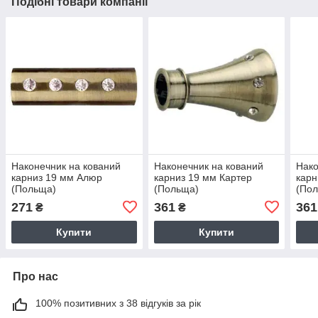
Подібні товари компанії
Наконечник на кований
Наконечник на кований
Нако
карниз 19 мм Алюр
карниз 19 мм Картер
карн
(Польща)
(Польща)
(По
271
361
361
₴
₴
Купити
Купити
Про нас
100% позитивних з 38 відгуків за рік