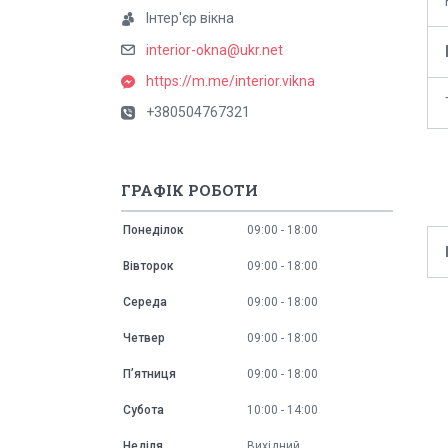
Інтер'єр вікна
interior-okna@ukr.net
https://m.me/interior.vikna
+380504767321
ГРАФІК РОБОТИ
Понеділок
09:00
18:00
Вівторок
09:00
18:00
Середа
09:00
18:00
Четвер
09:00
18:00
Пʼятниця
09:00
18:00
Субота
10:00
14:00
Неділя
Вихідний