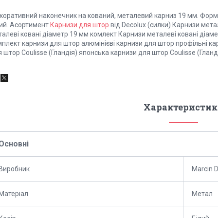
коративний наконечник на кований, металевий карниз 19 мм. Форма
лий. Асортимент
Карнизи для штор
від Decolux (силки) Карнизи мета
талеві ковані діаметр 19 мм комлект Карнизи металеві ковані діа
мплект карнизи для штор алюмінієві карнизи для штор профільні к
 штор Coulisse (Гландія) японська карнизи для штор Coulisse (Гланд
Характеристик
Основні
Виробник
Marcin 
Матеріал
Метал