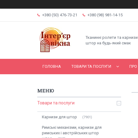
+380 (50) 476-73-21
+380 (98) 981-14-15
Тканинні ролети та карнизи
штор на будь-який смак
ГОЛОВНА
ТОВАРИ ТА ПОСЛУГИ
ПРО
Товари та послуги
Карнизи для штор
7901
Римські механізми, карнизи для
римських і австрійських штор