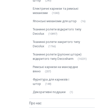
штор
240
Електричні карнизи та римські
механізми
1040
Японські механізми для штор
16
Тканинні ролети відкритого типу
Decolux
10897
Тканинні ролети закритого типу
Decolux
1766
Тканинні ролети (рулонні штори)
відкритого типу Decosharm
14231
Римські карнизи на мансардне
вікно
207
Фурнітура для карнизів і
штор
148
Декоративні подушки
1
Про нас