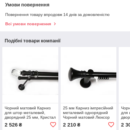
Умови повернення
Повернення товару впродовж 14 днів за домовленістю
Всі умови повернення
Подібні товари компанії
Чорний матовий Карниз
25 мм Карниз імпресійний
Чорн
для штор металевий,
металевий однорядний
для 
дворядний 25 мм, Кристал
Чорний матовий Люксор
двор
(ком
2 526
2 210
2 3
₴
₴
чорн