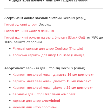
Додаткові послуги монтажу та доставляння.
___________________________________________________
_____________________________________________
Асортимент
сонце захисні
системи
Decolux (серці)
Готові рулонні штори
Decolux
Готові тканинні жалюзі День ніч
Готові тканинні ролети на вікна Блекаут (Black Out)
от 75% до
100% защита от солнца
Римські карнизи для штор Coulisse (Гландія)
японська карнизи для штор Coulisse (Гландія)
Асортимент
Карнизи для штор від Decolux (силки)
Карнизи
металеві
ковані
діаметр 16 мм комплект
Карнизи
металеві
ковані діаметр
19 мм комлект
Карнизи
металеві
ковані діаметр
25 мм комплект
Карнизи
для штор
Скарлайн
комплект
карнизи для штор
алюмінієві
карнизи для штор профільні