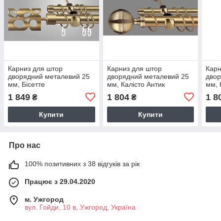
Карниз для штор
Карниз для штор
Карн
дворядний металевий 25
дворядний металевий 25
двор
мм, Бісетте
мм, Калісто Антик
мм, 
1 849
1 804
1 8
₴
₴
Купити
Купити
Про нас
100% позитивних з 38 відгуків за рік
Працює з 29.04.2020
м. Ужгород
вул. Гойди, 10 в, Ужгород, Україна