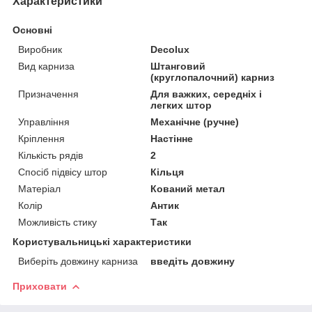
Характеристики
Основні
Виробник
Decolux
Вид карниза
Штанговий
(круглопалочний) карниз
Призначення
Для важких, середніх і
легких штор
Управління
Механічне (ручне)
Кріплення
Настінне
Кількість рядів
2
Спосіб підвісу штор
Кільця
Матеріал
Кований метал
Колір
Антик
Можливість стику
Так
Користувальницькі характеристики
Виберіть довжину карниза
введіть довжину
Приховати