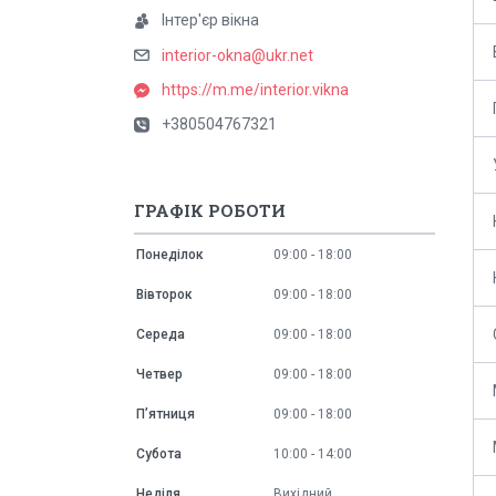
Інтер'єр вікна
interior-okna@ukr.net
https://m.me/interior.vikna
+380504767321
ГРАФІК РОБОТИ
Понеділок
09:00
18:00
Вівторок
09:00
18:00
Середа
09:00
18:00
Четвер
09:00
18:00
Пʼятниця
09:00
18:00
Субота
10:00
14:00
Неділя
Вихідний