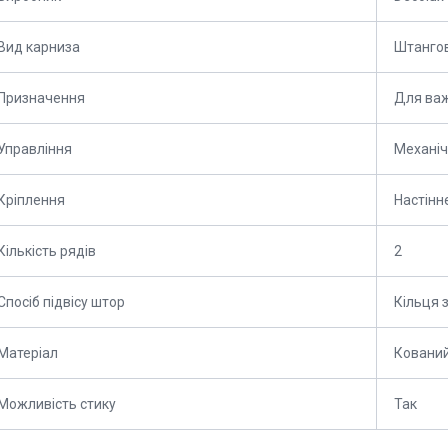
Вид карниза
Штангов
Призначення
Для важ
Управління
Механіч
Кріплення
Настінн
Кількість рядів
2
Спосіб підвісу штор
Кільця 
Матеріал
Ковани
Можливість стику
Так