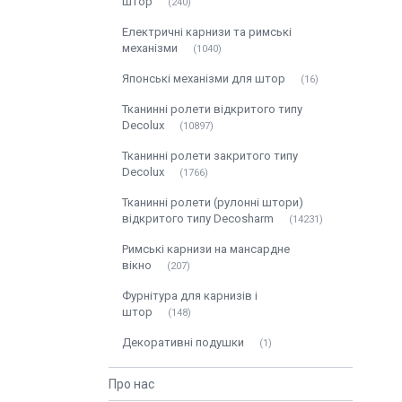
штор
240
Електричні карнизи та римські
механізми
1040
Японські механізми для штор
16
Тканинні ролети відкритого типу
Decolux
10897
Тканинні ролети закритого типу
Decolux
1766
Тканинні ролети (рулонні штори)
відкритого типу Decosharm
14231
Римські карнизи на мансардне
вікно
207
Фурнітура для карнизів і
штор
148
Декоративні подушки
1
Про нас