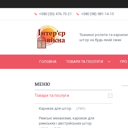
+380 (50) 476-73-21
+380 (98) 981-14-15
Тканинні ролети та карнизи
штор на будь-який смак
ГОЛОВНА
ТОВАРИ ТА ПОСЛУГИ
ПРО
Товари та послуги
Карнизи для штор
7901
Римські механізми, карнизи для
римських і австрійських штор