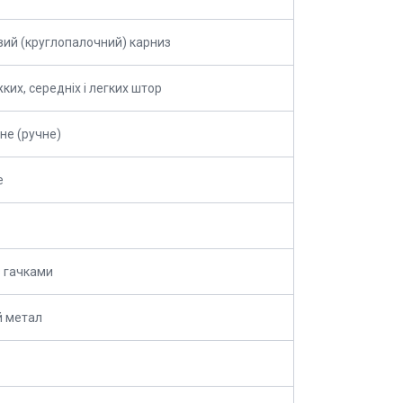
ий (круглопалочний) карниз
ких, середніх і легких штор
не (ручне)
е
з гачками
й метал