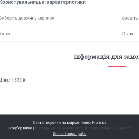
Користувальницькі характеристики
Виберіть довжину карниза
введіть
Колір
Сталь
Інформація для зам
Ціна:
1 533 ₴
Сайт створений на маркетплейсі
Prom.ua
Інтер'єр вікна |
Поскаржитися на контент
|
Політика конфіденційності
Select Language
▼