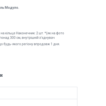
ель Модуло.
на кільце Наконечник: 2 шт. *(як на фото
понад 300 см, внутрішній з'єднувач
до будь-якого регіону впродовж 1 дня.
и