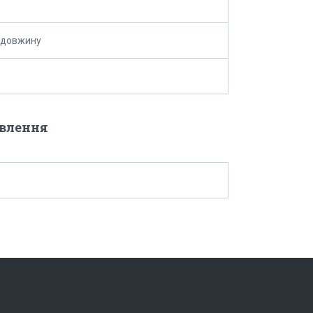
 довжину
овлення