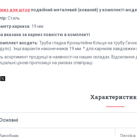
рниз для штор
подвійний металевий (кований) у комплекті мод
лір:
Сталь
аметр карниза:
19 мм
на вказана за карниз повністю в комплекті
комплект входить:
Труба гладка Кронштейни Кільце на трубу Гачок 
уло) . Інші варіанти наконечників 19 мм. * для карнизів завдовжки 
ь асортимент продукції в наявності на наших складах. Відсилання 
ціальні цінові пропозиції на умовах співпраці.
Характеристик
Основні
Виробник
Decolux