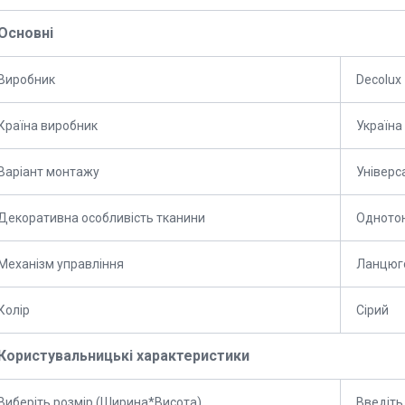
Основні
Виробник
Decolux
Країна виробник
Україна
Варіант монтажу
Універс
Декоративна особливість тканини
Одното
Механізм управління
Ланцюг
Колір
Сірий
Користувальницькі характеристики
Виберіть розмір (Ширина*Висота)
Введіть