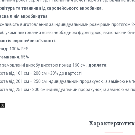
рнітура та тканини від європейського виробника.
асна лінія виробництва
ожливість виготовлення за індивідуальними розмірами протягом 2-
ріб укомплектований всією необхідною фурнітурою, включаючи бічну
рантія європейської якості.
лад:
100% PES
темнення
: 65%
и замовленні виробу висотою понад 160 см.,
доплата
:
ота від 161 см – 200 см +30% до вартості
ота від 201 см – 250 см індивідуальний прорахунок, із заміною на 
ота від 251 см - 300 см індивідуальний прорахунок, із заміною на 
Характеристик