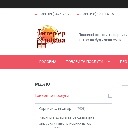
+380 (50) 476-73-21
+380 (98) 981-14-15
Тканинні ролети та карнизи
штор на будь-який смак
ГОЛОВНА
ТОВАРИ ТА ПОСЛУГИ
ПРО
Товари та послуги
Карнизи для штор
7901
Римські механізми, карнизи для
римських і австрійських штор