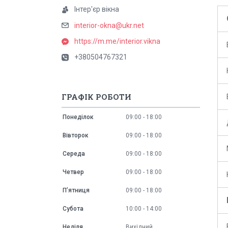
Інтер'єр вікна
interior-okna@ukr.net
https://m.me/interior.vikna
+380504767321
ГРАФІК РОБОТИ
Понеділок
09:00
18:00
Вівторок
09:00
18:00
Середа
09:00
18:00
Четвер
09:00
18:00
Пʼятниця
09:00
18:00
Субота
10:00
14:00
Неділя
Вихідний