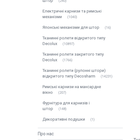
штор
240
Електричні карнизи та римські
механізми
1040
Японські механізми для штор
16
Тканинні ролети відкритого типу
Decolux
10897
Тканинні ролети закритого типу
Decolux
1766
Тканинні ролети (рулонні штори)
відкритого типу Decosharm
14231
Римські карнизи на мансардне
вікно
207
Фурнітура для карнизів і
штор
148
Декоративні подушки
1
Про нас
Тк