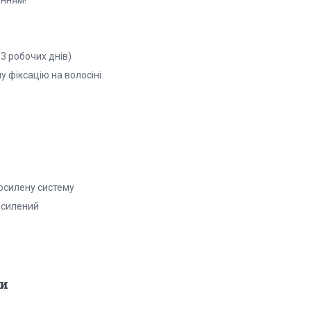
3 робочих днів)
 фіксацію на волосіні.
посилену систему
посилений
и