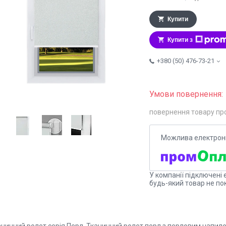
Купити
Купити з
+380 (50) 476-73-21
повернення товару пр
У компанії підключені 
будь-який товар не по
анинний ролет серія Перл. Тканинний ролет перл з перловим напил