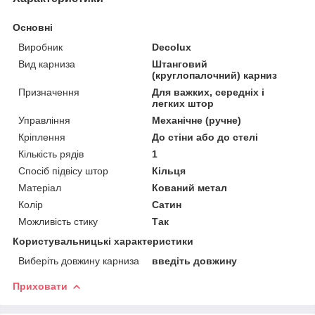
Основні
Виробник
Decolux
Вид карниза
Штанговий
(круглопалочний) карниз
Призначення
Для важких, середніх і
легких штор
Управління
Механічне (ручне)
Кріплення
До стіни або до стелі
Кількість рядів
1
Спосіб підвісу штор
Кільця
Матеріал
Кований метал
Колір
Сатин
Можливість стику
Так
Користувальницькі характеристики
Виберіть довжину карниза
введіть довжину
Приховати