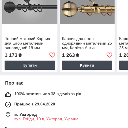
Чорний матовий Карниз
Карниз для штор
Карн
для штор металевий,
однорядний металевий 25
мета
однорядний 19 мм
мм, Калісто Антик
25 м
(комплект) Калісто
Золо
1 173
1 263
1 2
₴
₴
Купити
Купити
Про нас
100% позитивних з 38 відгуків за рік
Працює з 29.04.2020
м. Ужгород
вул. Гойди, 10 в, Ужгород, Україна