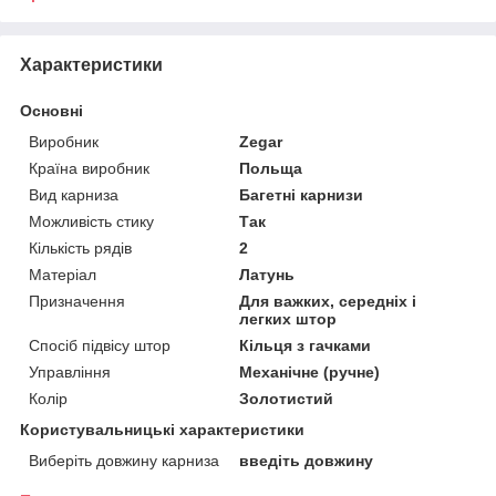
Характеристики
Основні
Виробник
Zegar
Країна виробник
Польща
Вид карниза
Багетні карнизи
Можливість стику
Так
Кількість рядів
2
Матеріал
Латунь
Призначення
Для важких, середніх і
легких штор
Спосіб підвісу штор
Кільця з гачками
Управління
Механічне (ручне)
Колір
Золотистий
Користувальницькі характеристики
Виберіть довжину карниза
введіть довжину