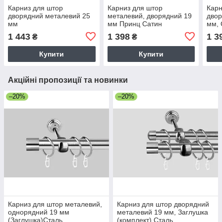
Карниз для штор
Карниз для штор
Карн
дворядний металевий 25
металевий, дворядний 19
двор
мм
мм Принц Сатин
мм,
1 443
1 398
1 3
₴
₴
Купити
Купити
Акційні пропозиції та новинки
–20%
–20%
Карниз для штор металевий,
Карниз для штор дворядний
однорядний 19 мм
металевий 19 мм, Заглушка
(Заглушка)Сталь
(комплект) Сталь