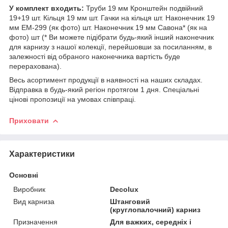
У комплект входить:
Труби 19 мм Кронштейн подвійний
19+19 шт. Кільця 19 мм шт. Гачки на кільця шт. Наконечник 19
мм ЕМ-299 (як фото) шт. Наконечник 19 мм Савона* (як на
фото) шт (* Ви можете підібрати будь-який інший наконечник
для карнизу з нашої колекції, перейшовши за посиланням, в
залежності від обраного наконечника вартість буде
перерахована).
Весь асортимент продукції в наявності на наших складах.
Відправка в будь-який регіон протягом 1 дня. Спеціальні
цінові пропозиції на умовах співпраці.
Приховати
Характеристики
Основні
Виробник
Decolux
Вид карниза
Штанговий
(круглопалочний) карниз
Призначення
Для важких, середніх і