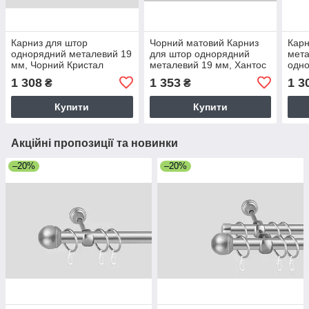
Карниз для штор
Чорний матовий Карниз
Карн
однорядний металевий 19
для штор однорядний
мета
мм, Чорний Кристал
металевий 19 мм, Хантос
одн
(комплект) Сталь
(комплект) Чорний
(ком
1 308
1 353
1 3
₴
₴
матовий
крон
Купити
Купити
Акційні пропозиції та новинки
–20%
–20%