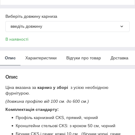
Виберіть довжину карниза
введіть довжину
В наявності
Опис
Характеристики
Відгуки про товар
Доставка
Опис
Ціна вказана за
карниз у зборі
з усією необхідною
фурнітурою.
(довжина профілю від 100 см. до 600 см.)
Комплектація стандарту:
Профіль карнизний СKS, прямий, чорний
Кронштейни стельові СKS: з кроком 50 см, чорний
Бігунки СKS і гачки: кожні 10 см., (бігунки чорні, гачки