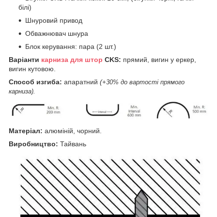
білі)
Шнуровий привод
Обважнювач шнура
Блок керування: пара (2 шт.)
Варіанти
карниза для штор
СKS:
прямий, вигин у еркер,
вигин кутовою.
Способ изгиба:
апаратний
(
+30% до вартості прямого
карниза).
Матеріал:
алюміній, чорний.
Виробництво:
Тайвань