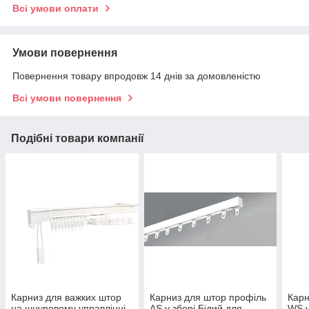
Всі умови оплати
Умови повернення
Повернення товару впродовж 14 днів за домовленістю
Всі умови повернення
Подібні товари компанії
Карниз для важких штор
Карниз для штор профіль
Карн
на шнуровому управлінні
AS у зборі Білий для
WS у