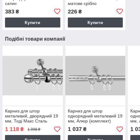
сатин
матове срібло
383
226
₴
₴
Купити
Купити
Подібні товари компанії
Карниз для штор
Карниз для штор
Карн
металевий, дворядний 19
однорядний металевий 19
одно
мм, Тоді Макс Сталь
мм, Алюр (комплект)
мм, 
1 118
1 037
1 0
₴
₴
1 398 ₴