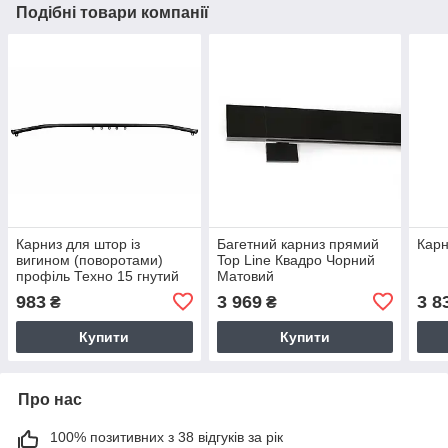
Подібні товари компанії
Карниз для штор із
Багетний карниз прямий
Карн
вигином (поворотами)
Top Line Квадро Чорний
профіль Техно 15 гнутий
Матовий
однорядний 2 кути 135°
983
3 969
3 8
₴
₴
Чорний
Купити
Купити
Про нас
100% позитивних з 38 відгуків за рік