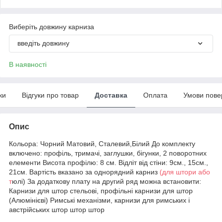
Виберіть довжину карниза
введіть довжину
В наявності
ки
Відгуки про товар
Доставка
Оплата
Умови пове
Опис
Кольора: Чорний Матовий, Сталевий,Білий До комплекту
включено: профіль, тримачі, заглушки, бігунки, 2 поворотних
елементи Висота профілю: 8 см. Відліт від стіни: 9см., 15см.,
21см. Вартість вказано за однорядний карниз
(для штори або
т
юлі) За додаткову плату на другий ряд можна встановити:
Карнизи для штор стельові, профільні карнизи для штор
(Алюмінієві) Римські механізми, карнизи для римських і
австрійських штор штор штор