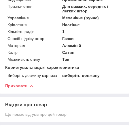
Призначення
Для важких, середніх і
легких штор
Управління
Механічне (ручне)
Кріплення
Настінне
Кількість рядів
1
Спосіб підвісу штор
Гачки
Матеріал
Алюміній
Колір
Сатин
Можливість стику
Так
Користувальницькі характеристики
Виберіть довжину карниза
виберіть довжину
Приховати
Відгуки про товар
Ще немає відгуків про цей товар