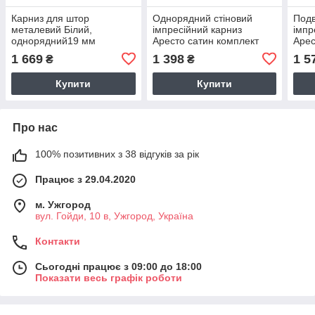
Карниз для штор
Однорядний стіновий
Подв
металевий Білий,
імпресійний карниз
імпр
однорядний19 мм
Аресто сатин комплект
Арес
(комплект) Куля кристал
Форма
Загл
1 669
1 398
1 5
₴
₴
кронштейн циліндр
Купити
Купити
Про нас
100% позитивних з 38 відгуків за рік
Працює з 29.04.2020
м. Ужгород
вул. Гойди, 10 в, Ужгород, Україна
Контакти
Сьогодні працює з 09:00 до 18:00
Показати весь графік роботи