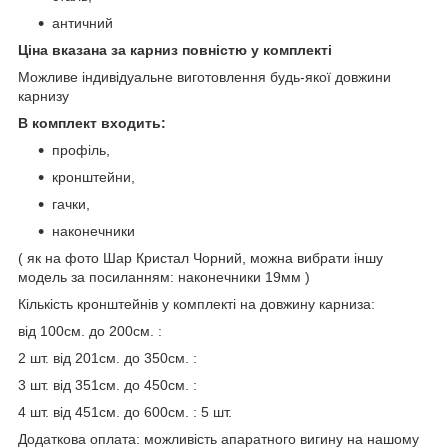
античний
Ціна вказана за карниз повністю у комплекті
Можливе індивідуальне виготовлення будь-якої довжини
карнизу
В комплект входить:
профіль,
кронштейни,
гачки,
наконечники
( як на фото Шар Кристал Чорний, можна вибрати іншу
модель за посиланням: наконечники 19мм )
Кількість кронштейнів у комплекті на довжину карниза:
від 100см. до 200см. :
2 шт. від 201см. до 350см. :
3 шт. від 351см. до 450см. :
4 шт. від 451см. до 600см. : 5 шт.
Додаткова оплата: можливість апаратного вигину на нашому