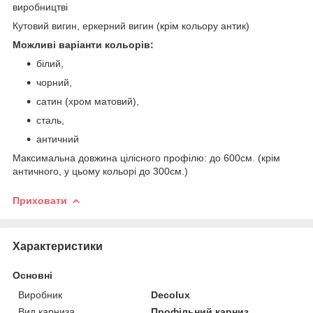
виробництві
Кутовий вигин, еркерний вигин (крім кольору антик)
Можливі варіанти кольорів:
білий,
чорний,
сатин (хром матовий),
сталь,
античний
Максимальна довжина цілісного профілю: до 600см. (крім
античного, у цьому кольорі до 300см.)
Приховати
Характеристики
Основні
Виробник
Decolux
Вид карниза
Профільний карниз