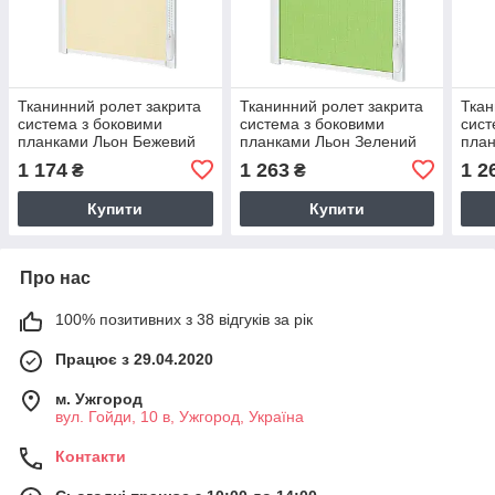
Тканинний ролет закрита
Тканинний ролет закрита
Ткан
система з боковими
система з боковими
сист
планками Льон Бежевий
планками Льон Зелений
план
1 174
1 263
1 2
₴
₴
Купити
Купити
Про нас
100% позитивних з 38 відгуків за рік
Працює з 29.04.2020
м. Ужгород
вул. Гойди, 10 в, Ужгород, Україна
Контакти