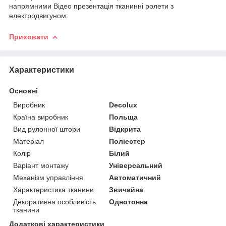
напрямними Відео презентація тканинні ролети з
електродвигуном:
Приховати
Характеристики
Основні
Виробник
Decolux
Країна виробник
Польща
Вид рулонної штори
Відкрита
Матеріал
Поліестер
Колір
Білий
Варіант монтажу
Універсальний
Механізм управління
Автоматичний
Характеристика тканини
Звичайна
Декоративна особливість
Однотонна
тканини
Додаткові характеристики