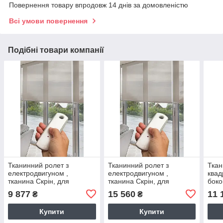
Повернення товару впродовж 14 днів за домовленістю
Всі умови повернення
Подібні товари компанії
Тканинний ролет з
Тканинний ролет з
Ткан
електродвигуном ,
електродвигуном ,
квад
тканина Скрін, для
тканина Скрін, для
боко
великих віконних проємів
великих нестандартних
сере
9 877
15 560
11 
₴
₴
віконних проємів
Ткан
Купити
Купити