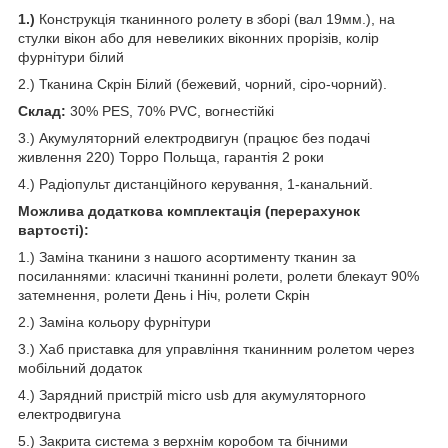
1.)
Конструкція тканинного ролету в зборі (вал 19мм.), на
стулки вікон або для невеликих віконних прорізів, колір
фурнітури білий
2.) Тканина Скрін Білий (бежевий, чорний, сіро-чорний).
Склад:
30% PES, 70% PVC, вогнестійкі
3.) Акумуляторний електродвигун (працює без подачі
живлення 220) Торро Польща, гарантія 2 роки
4.) Радіопульт дистанційного керування, 1-канальний.
Можлива додаткова комплектація (перерахунок
вартості):
1.) Заміна тканини з нашого асортименту тканин за
посиланнями: класичні тканинні ролети, ролети блекаут 90%
затемнення, ролети День і Ніч, ролети Скрін
2.) Заміна кольору фурнітури
3.) Хаб приставка для управління тканинним ролетом через
мобільний додаток
4.) Зарядний пристрій micro usb для акумуляторного
електродвигуна
5.) Закрита система з верхнім коробом та бічними