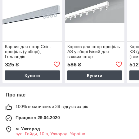
Карниз для штор Сліп-
Карниз для штор профіль
Карн
профіль (у зборі),
AS у зборі Білий для
KS (
Голландія
важких штор
(тем
роли
325
586
512
₴
₴
Купити
Купити
Про нас
100% позитивних з 38 відгуків за рік
Працює з 29.04.2020
м. Ужгород
вул. Гойди, 10 в, Ужгород, Україна